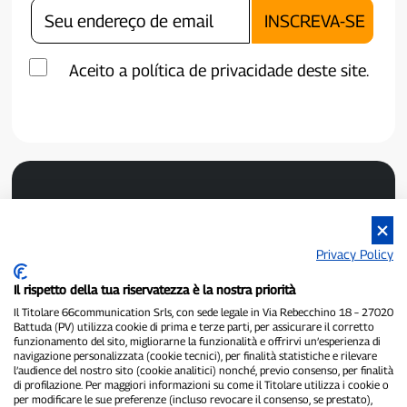
Aceito a política de privacidade deste site.
Privacy Policy
Il rispetto della tua riservatezza è la nostra priorità
P300.it é um jornal independente.
Il Titolare 66communication Srls, con sede legale in Via Rebecchino 18 – 27020
Número de registro 1/2021 de 01/02/2021 - Tribunal de Pavia.
Battuda (PV) utilizza cookie di prima e terze parti, per assicurare il corretto
Proprietário e editor:
66communication Srls
- Número de IVA
funzionamento del sito, migliorarne la funzionalità e offrirvi un’esperienza di
02798890188.
navigazione personalizzata (cookie tecnici), per finalità statistiche e rilevare
Editor-chefe:
Alessandro Secchi
- Editor adjunto:
Federico Benedusi.
l’audience del nostro sito (cookie analitici) nonché, previo consenso, per finalità
Política de Privacidade
-
Política de Cookies.
di profilazione. Per maggiori informazioni su come il Titolare utilizza i cookie o
per modificare le sue preferenze (incluso revocare il consenso, se prestato),