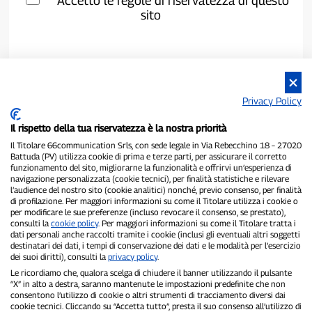
Accetto le regole di riservatezza di questo
sito
Privacy Policy
Il rispetto della tua riservatezza è la nostra priorità
Il Titolare 66communication Srls, con sede legale in Via Rebecchino 18 – 27020
Battuda (PV) utilizza cookie di prima e terze parti, per assicurare il corretto
funzionamento del sito, migliorarne la funzionalità e offrirvi un’esperienza di
navigazione personalizzata (cookie tecnici), per finalità statistiche e rilevare
P300.it è una Testata Giornalistica indipendente
l’audience del nostro sito (cookie analitici) nonché, previo consenso, per finalità
di profilazione. Per maggiori informazioni su come il Titolare utilizza i cookie o
Registrazione numero 1/2021 del 1/2/2021 - Tribunale di Pavia
per modificare le sue preferenze (incluso revocare il consenso, se prestato),
Proprietario ed editore:
66communication Srls
- P.IVA
consulti la
cookie policy
. Per maggiori informazioni su come il Titolare tratta i
02798890188
dati personali anche raccolti tramite i cookie (inclusi gli eventuali altri soggetti
Direttore Responsabile:
Alessandro Secchi
- Vicedirettore:
Federico
destinatari dei dati, i tempi di conservazione dei dati e le modalità per l’esercizio
Benedusi
dei suoi diritti), consulti la
privacy policy
.
Privacy Policy
-
Cookie Policy
Le ricordiamo che, qualora scelga di chiudere il banner utilizzando il pulsante
“X” in alto a destra, saranno mantenute le impostazioni predefinite che non
consentono l’utilizzo di cookie o altri strumenti di tracciamento diversi dai
"Se è successo davvero, lo trovi su P300.it"
cookie tecnici. Cliccando su “Accetta tutto”, presta il suo consenso all’utilizzo di