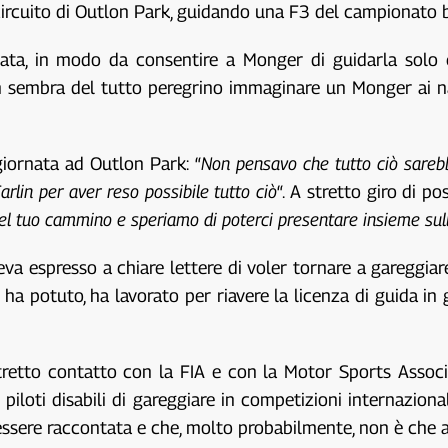
l circuito di Outlon Park, guidando una F3 del campionato 
, in modo da consentire a Monger di guidarla solo con 
a non sembra del tutto peregrino immaginare un Monger ai 
iornata ad Outlon Park: “
Non pensavo che tutto ciò sarebb
Carlin per aver reso possibile tutto ciò
“. A stretto giro di po
 del tuo cammino e speriamo di poterci presentare insieme sul
veva espresso a chiare lettere di voler tornare a gareggi
a potuto, ha lavorato per riavere la licenza di guida in g
 stretto contatto con la FIA e con la Motor Sports Assoc
 piloti disabili di gareggiare in competizioni internazi
essere raccontata e che, molto probabilmente, non è che all