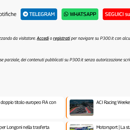
otifiche
TELEGRAM
WHATSAPP
SEGUICI s
izzando da visitatore.
Accedi
o
registrati
per navigare su P300.it con alc
 se parziale, dei contenuti pubblicati su P300.it senza autorizzazione scri
l doppio titolo europeo FIA con
ACI Racing Weeke
 per Longoni nella trasferta
Motorsport | La s