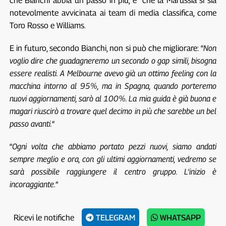
che Bianchi abbia un passo in più, e che la Marussia si sia
notevolmente avvicinata ai team di media classifica, come
Toro Rosso e Williams.
E in futuro, secondo Bianchi, non si può che migliorare: “
Non
voglio dire che guadagneremo un secondo o gap simili, bisogna
essere realisti. A Melbourne avevo già un ottimo feeling con la
macchina intorno al 95%, ma in Spagna, quando porteremo
nuovi aggiornamenti, sarò al 100%. La mia guida è già buona e
magari riuscirò a trovare quel decimo in più che sarebbe un bel
passo avanti.
“
“
Ogni volta che abbiamo portato pezzi nuovi, siamo andati
sempre meglio e ora, con gli ultimi aggiornamenti, vedremo se
sarà possibile raggiungere il centro gruppo. L’inizio è
incoraggiante.
”
Ricevi le notifiche
TELEGRAM
WHATSAPP