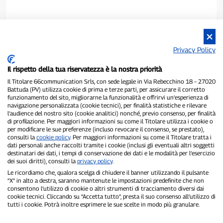
Privacy Policy
Il rispetto della tua riservatezza è la nostra priorità
Il Titolare 66communication Srls, con sede legale in Via Rebecchino 18 – 27020
Battuda (PV) utilizza cookie di prima e terze parti, per assicurare il corretto
funzionamento del sito, migliorarne la funzionalità e offrirvi un’esperienza di
navigazione personalizzata (cookie tecnici), per finalità statistiche e rilevare
P300.it è una Testata Giornalistica indipendente
l’audience del nostro sito (cookie analitici) nonché, previo consenso, per finalità
di profilazione. Per maggiori informazioni su come il Titolare utilizza i cookie o
Registrazione numero 1/2021 del 1/2/2021 - Tribunale di Pavia
per modificare le sue preferenze (incluso revocare il consenso, se prestato),
Proprietario ed editore:
66communication Srls
- P.IVA
consulti la
cookie policy
. Per maggiori informazioni su come il Titolare tratta i
02798890188
dati personali anche raccolti tramite i cookie (inclusi gli eventuali altri soggetti
Direttore Responsabile:
Alessandro Secchi
- Vicedirettore:
Federico
destinatari dei dati, i tempi di conservazione dei dati e le modalità per l’esercizio
Benedusi
dei suoi diritti), consulti la
privacy policy
.
Privacy Policy
-
Cookie Policy
Le ricordiamo che, qualora scelga di chiudere il banner utilizzando il pulsante
“X” in alto a destra, saranno mantenute le impostazioni predefinite che non
consentono l’utilizzo di cookie o altri strumenti di tracciamento diversi dai
"Se è successo davvero, lo trovi su P300.it"
cookie tecnici. Cliccando su “Accetta tutto”, presta il suo consenso all’utilizzo di
tutti i cookie. Potrà inoltre esprimere le sue scelte in modo più granulare.
Copyright © P300.it 2012-2026