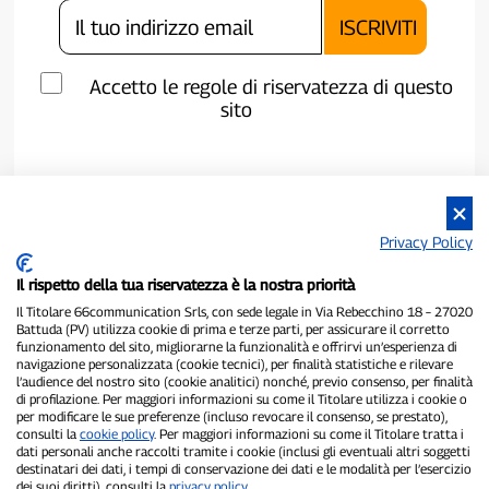
Accetto le regole di riservatezza di questo
sito
Privacy Policy
Il rispetto della tua riservatezza è la nostra priorità
Il Titolare 66communication Srls, con sede legale in Via Rebecchino 18 – 27020
Battuda (PV) utilizza cookie di prima e terze parti, per assicurare il corretto
funzionamento del sito, migliorarne la funzionalità e offrirvi un’esperienza di
navigazione personalizzata (cookie tecnici), per finalità statistiche e rilevare
P300.it è una Testata Giornalistica indipendente
l’audience del nostro sito (cookie analitici) nonché, previo consenso, per finalità
di profilazione. Per maggiori informazioni su come il Titolare utilizza i cookie o
Registrazione numero 1/2021 del 1/2/2021 - Tribunale di Pavia
per modificare le sue preferenze (incluso revocare il consenso, se prestato),
Proprietario ed editore:
66communication Srls
- P.IVA
consulti la
cookie policy
. Per maggiori informazioni su come il Titolare tratta i
02798890188
dati personali anche raccolti tramite i cookie (inclusi gli eventuali altri soggetti
Direttore Responsabile:
Alessandro Secchi
- Vicedirettore:
Federico
destinatari dei dati, i tempi di conservazione dei dati e le modalità per l’esercizio
Benedusi
dei suoi diritti), consulti la
privacy policy
.