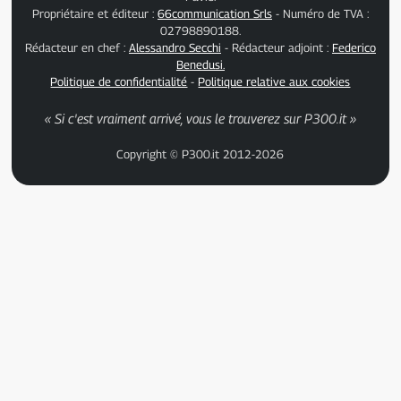
Propriétaire et éditeur :
66communication Srls
- Numéro de TVA :
02798890188.
Rédacteur en chef :
Alessandro Secchi
- Rédacteur adjoint :
Federico
Benedusi.
Politique de confidentialité
-
Politique relative aux cookies
« Si c'est vraiment arrivé, vous le trouverez sur P300.it »
Copyright © P300.it 2012-2026