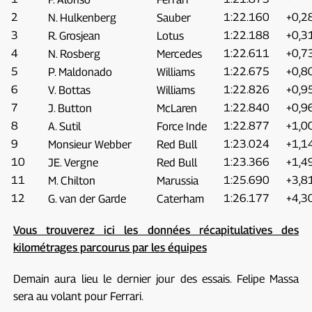
2
1:22.160
+0,2
N. Hulkenberg
Sauber
3
1:22.188
+0,3
R. Grosjean
Lotus
4
1:22.611
+0,7
N. Rosberg
Mercedes
5
1:22.675
+0,8
P. Maldonado
Williams
6
1:22.826
+0,9
V. Bottas
Williams
7
1:22.840
+0,9
J. Button
McLaren
8
1:22.877
+1,0
A. Sutil
Force Inde
9
1:23.024
+1,1
Monsieur Webber
Red Bull
10
1:23.366
+1,4
JE. Vergne
Red Bull
11
1:25.690
+3,8
M. Chilton
Marussia
12
1:26.177
+4,3
G. van der Garde
Caterham
Vous trouverez ici les données récapitulatives des
kilométrages parcourus par les équipes
Demain aura lieu le dernier jour des essais. Felipe Massa
sera au volant pour Ferrari.