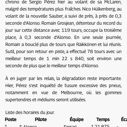
chrono de Sergio Pérez hier au volant de sa McLaren,
malgré des températures plus fraîches. Nico Hülkenberg, au
volant de la nouvelle Sauber, a suivi de près, à près de 0,3
seconde d'Alonso. Romain Grosjean, détenteur du record du
jour sur cette distance avec 119 tours, occupe la troisième
place, à 0,3 seconde d'Alonso. En une seule journée,
Romain a bouclé plus de tours que Räikkönen et lui réunis.
Sutil, pour son retour en piste, a effectué 78 tours avec un
meilleur temps de 1 min 22 s 840, soit environ une
seconde de plus que le meilleur temps d'Alonso.
À en juger par les relais, la dégradation reste importante.
Hier, Pérez s'est inquiété de l'usure excessive des pneus,
notamment en vue de Melbourne, où les gommes
supertendres et médiums seront utilisées.
Liste des horaires du jour.
Poste
Pilote
Équipe
Temps
Éc
1
1:21.875
–
F. Alonso
Ferrari