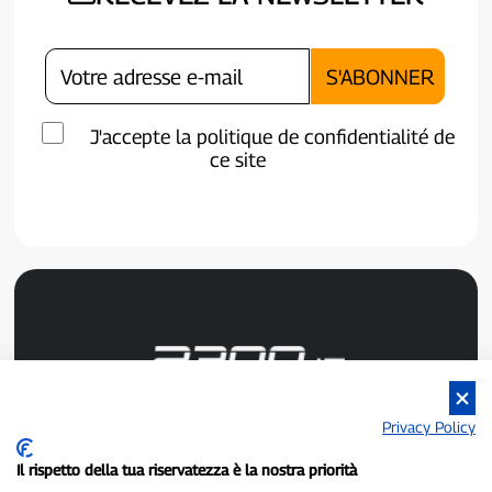
J'accepte la politique de confidentialité de
ce site
Privacy Policy
P300.it est un journal indépendant.
Numéro d'enregistrement : 1/2021 du 1/2/2021 - Tribunal de
Il rispetto della tua riservatezza è la nostra priorità
Pavie.