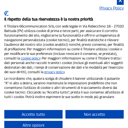
Privacy Policy
Il rispetto della tua riservatezza è la nostra priorità
Il Titolare 66communication Srls, con sede legale in Via Rebecchino 18 – 27020
Battuda (PV) utilizza cookie di prima e terze parti, per assicurare il corretto
funzionamento del sito, migliorarne la funzionalità e offrirvi un’esperienza di
navigazione personalizzata (cookie tecnici), per finalità statistiche e rilevare
l’audience del nostro sito (cookie analitici) nonché, previo consenso, per finalità
P300.it è una Testata Giornalistica indipendente
di profilazione. Per maggiori informazioni su come il Titolare utilizza i cookie o
Registrazione numero 1/2021 del 1/2/2021 - Tribunale di Pavia
per modificare le sue preferenze (incluso revocare il consenso, se prestato),
Proprietario ed editore:
66communication Srls
- P.IVA
consulti la
cookie policy
. Per maggiori informazioni su come il Titolare tratta i
dati personali anche raccolti tramite i cookie (inclusi gli eventuali altri soggetti
02798890188
destinatari dei dati, i tempi di conservazione dei dati e le modalità per l’esercizio
Direttore Responsabile:
Alessandro Secchi
- Vicedirettore:
Federico
dei suoi diritti), consulti la
privacy policy
.
Benedusi
Le ricordiamo che, qualora scelga di chiudere il banner utilizzando il pulsante
Privacy Policy
-
Cookie Policy
“X” in alto a destra, saranno mantenute le impostazioni predefinite che non
consentono l’utilizzo di cookie o altri strumenti di tracciamento diversi dai
"Se è successo davvero, lo trovi su P300.it"
cookie tecnici. Cliccando su “Accetta tutto”, presta il suo consenso all’utilizzo di
tutti i cookie. Potrà inoltre esprimere le sue scelte in modo più granulare.
Copyright © P300.it 2012-2026
Accetto tutto
Non accetto
Altre opzioni