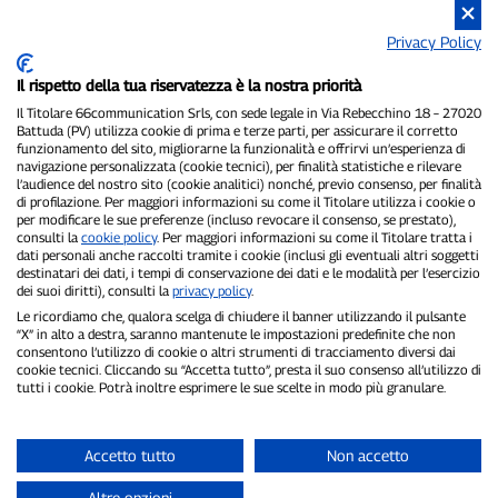
Privacy Policy
Il rispetto della tua riservatezza è la nostra priorità
Il Titolare 66communication Srls, con sede legale in Via Rebecchino 18 – 27020
Battuda (PV) utilizza cookie di prima e terze parti, per assicurare il corretto
funzionamento del sito, migliorarne la funzionalità e offrirvi un’esperienza di
navigazione personalizzata (cookie tecnici), per finalità statistiche e rilevare
P300.it è una Testata Giornalistica indipendente
l’audience del nostro sito (cookie analitici) nonché, previo consenso, per finalità
Registrazione numero 1/2021 del 1/2/2021 - Tribunale di Pavia
di profilazione. Per maggiori informazioni su come il Titolare utilizza i cookie o
per modificare le sue preferenze (incluso revocare il consenso, se prestato),
Proprietario ed editore:
66communication Srls
- P.IVA
consulti la
cookie policy
. Per maggiori informazioni su come il Titolare tratta i
02798890188
dati personali anche raccolti tramite i cookie (inclusi gli eventuali altri soggetti
Direttore Responsabile:
Alessandro Secchi
- Vicedirettore:
Federico
destinatari dei dati, i tempi di conservazione dei dati e le modalità per l’esercizio
Benedusi
dei suoi diritti), consulti la
privacy policy
.
Privacy Policy
-
Cookie Policy
Le ricordiamo che, qualora scelga di chiudere il banner utilizzando il pulsante
“X” in alto a destra, saranno mantenute le impostazioni predefinite che non
"Se è successo davvero, lo trovi su P300.it"
consentono l’utilizzo di cookie o altri strumenti di tracciamento diversi dai
cookie tecnici. Cliccando su “Accetta tutto”, presta il suo consenso all’utilizzo di
tutti i cookie. Potrà inoltre esprimere le sue scelte in modo più granulare.
Copyright © P300.it 2012-2026
Accetto tutto
Non accetto