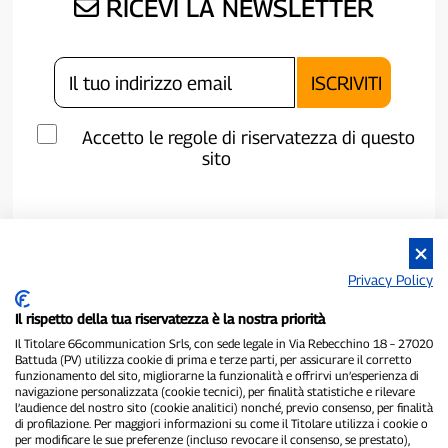
RICEVI LA NEWSLETTER
Accetto le regole di riservatezza di questo
sito
Privacy Policy
Il rispetto della tua riservatezza è la nostra priorità
Il Titolare 66communication Srls, con sede legale in Via Rebecchino 18 – 27020
Battuda (PV) utilizza cookie di prima e terze parti, per assicurare il corretto
funzionamento del sito, migliorarne la funzionalità e offrirvi un’esperienza di
navigazione personalizzata (cookie tecnici), per finalità statistiche e rilevare
P300.it è una Testata Giornalistica indipendente
l’audience del nostro sito (cookie analitici) nonché, previo consenso, per finalità
di profilazione. Per maggiori informazioni su come il Titolare utilizza i cookie o
Registrazione numero 1/2021 del 1/2/2021 - Tribunale di Pavia
per modificare le sue preferenze (incluso revocare il consenso, se prestato),
Proprietario ed editore:
66communication Srls
- P.IVA