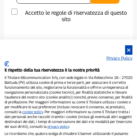
Accetto le regole di riservatezza di questo
sito
Privacy Policy
Il rispetto della tua riservatezza è la nostra priorità
Il Titolare 66communication Srls, con sede legale in Via Rebecchino 18 – 27020
Battuda (PV) utilizza cookie di prima e terze parti, per assicurare il corretto
funzionamento del sito, migliorarne la funzionalità e offrirvi un’esperienza di
navigazione personalizzata (cookie tecnici), per finalità statistiche e rilevare
P300.it è una Testata Giornalistica indipendente
l’audience del nostro sito (cookie analitici) nonché, previo consenso, per finalità
Registrazione numero 1/2021 del 1/2/2021 - Tribunale di Pavia
di profilazione. Per maggiori informazioni su come il Titolare utilizza i cookie o
Proprietario ed editore:
66communication Srls
- P.IVA
per modificare le sue preferenze (incluso revocare il consenso, se prestato),
consulti la
cookie policy
. Per maggiori informazioni su come il Titolare tratta i
02798890188
dati personali anche raccolti tramite i cookie (inclusi gli eventuali altri soggetti
Direttore Responsabile:
Alessandro Secchi
- Vicedirettore:
Federico
destinatari dei dati, i tempi di conservazione dei dati e le modalità per l’esercizio
Benedusi
dei suoi diritti), consulti la
privacy policy
.
Privacy Policy
-
Cookie Policy
Le ricordiamo che, qualora scelga di chiudere il banner utilizzando il pulsante