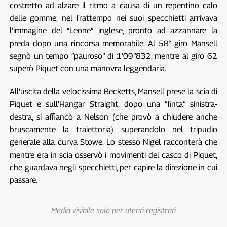
costretto ad alzare il ritmo a causa di un repentino calo
delle gomme; nel frattempo nei suoi specchietti arrivava
l’immagine del “Leone” inglese, pronto ad azzannare la
preda dopo una rincorsa memorabile. Al 58° giro Mansell
segnò un tempo “pauroso” di 1’09”832, mentre al giro 62
superò Piquet con una manovra leggendaria.
All’uscita della velocissima Becketts, Mansell prese la scia di
Piquet e sull’Hangar Straight, dopo una “finta” sinistra-
destra, si affiancò a Nelson (che provò a chiudere anche
bruscamente la traiettoria) superandolo nel tripudio
generale alla curva Stowe. Lo stesso Nigel racconterà che
mentre era in scia osservò i movimenti del casco di Piquet,
che guardava negli specchietti, per capire la direzione in cui
passare.
Media visibile solo per utenti registrati