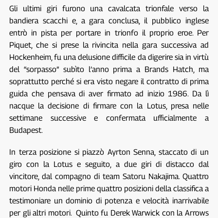
Gli ultimi giri furono una cavalcata trionfale verso la
bandiera scacchi e, a gara conclusa, il pubblico inglese
entrò in pista per portare in trionfo il proprio eroe. Per
Piquet, che si prese la rivincita nella gara successiva ad
Hockenheim, fu una delusione difficile da digerire sia in virtù
del “sorpasso” subìto l’anno prima a Brands Hatch, ma
soprattutto perché si era visto negare il contratto di prima
guida che pensava di aver firmato ad inizio 1986. Da lì
nacque la decisione di firmare con la Lotus, presa nelle
settimane successive e confermata ufficialmente a
Budapest.
In terza posizione si piazzò Ayrton Senna, staccato di un
giro con la Lotus e seguito, a due giri di distacco dal
vincitore, dal compagno di team Satoru Nakajima. Quattro
motori Honda nelle prime quattro posizioni della classifica a
testimoniare un dominio di potenza e velocità inarrivabile
per gli altri motori. Quinto fu Derek Warwick con la Arrows