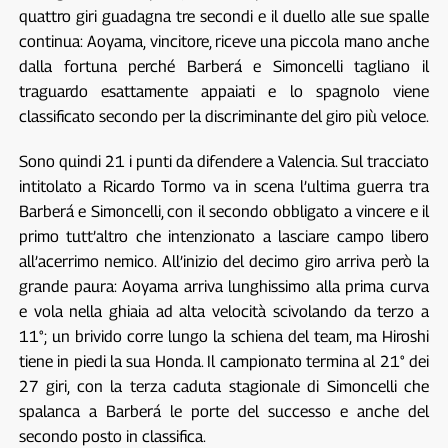
quattro giri guadagna tre secondi e il duello alle sue spalle
continua: Aoyama, vincitore, riceve una piccola mano anche
dalla fortuna perché Barberá e Simoncelli tagliano il
traguardo esattamente appaiati e lo spagnolo viene
classificato secondo per la discriminante del giro più veloce.
Sono quindi 21 i punti da difendere a Valencia. Sul tracciato
intitolato a Ricardo Tormo va in scena l’ultima guerra tra
Barberá e Simoncelli, con il secondo obbligato a vincere e il
primo tutt’altro che intenzionato a lasciare campo libero
all’acerrimo nemico. All’inizio del decimo giro arriva però la
grande paura: Aoyama arriva lunghissimo alla prima curva
e vola nella ghiaia ad alta velocità scivolando da terzo a
11°; un brivido corre lungo la schiena del team, ma Hiroshi
tiene in piedi la sua Honda. Il campionato termina al 21° dei
27 giri, con la terza caduta stagionale di Simoncelli che
spalanca a Barberá le porte del successo e anche del
secondo posto in classifica.