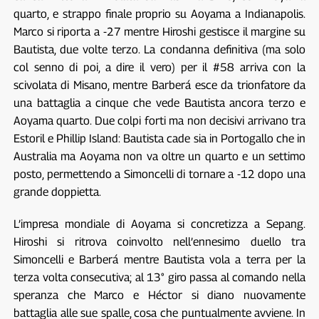
quarto, e strappo finale proprio su Aoyama a Indianapolis.
Marco si riporta a -27 mentre Hiroshi gestisce il margine su
Bautista, due volte terzo. La condanna definitiva (ma solo
col senno di poi, a dire il vero) per il #58 arriva con la
scivolata di Misano, mentre Barberá esce da trionfatore da
una battaglia a cinque che vede Bautista ancora terzo e
Aoyama quarto. Due colpi forti ma non decisivi arrivano tra
Estoril e Phillip Island: Bautista cade sia in Portogallo che in
Australia ma Aoyama non va oltre un quarto e un settimo
posto, permettendo a Simoncelli di tornare a -12 dopo una
grande doppietta.
L’impresa mondiale di Aoyama si concretizza a Sepang.
Hiroshi si ritrova coinvolto nell’ennesimo duello tra
Simoncelli e Barberá mentre Bautista vola a terra per la
terza volta consecutiva; al 13° giro passa al comando nella
speranza che Marco e Héctor si diano nuovamente
battaglia alle sue spalle, cosa che puntualmente avviene. In