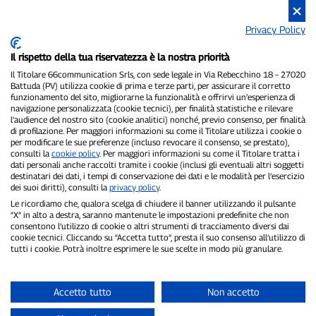
Privacy Policy
Il rispetto della tua riservatezza è la nostra priorità
Il Titolare 66communication Srls, con sede legale in Via Rebecchino 18 – 27020
Battuda (PV) utilizza cookie di prima e terze parti, per assicurare il corretto
funzionamento del sito, migliorarne la funzionalità e offrirvi un’esperienza di
navigazione personalizzata (cookie tecnici), per finalità statistiche e rilevare
l’audience del nostro sito (cookie analitici) nonché, previo consenso, per finalità
di profilazione. Per maggiori informazioni su come il Titolare utilizza i cookie o
per modificare le sue preferenze (incluso revocare il consenso, se prestato),
consulti la
cookie policy
. Per maggiori informazioni su come il Titolare tratta i
dati personali anche raccolti tramite i cookie (inclusi gli eventuali altri soggetti
destinatari dei dati, i tempi di conservazione dei dati e le modalità per l’esercizio
dei suoi diritti), consulti la
privacy policy
.
Le ricordiamo che, qualora scelga di chiudere il banner utilizzando il pulsante
“X” in alto a destra, saranno mantenute le impostazioni predefinite che non
consentono l’utilizzo di cookie o altri strumenti di tracciamento diversi dai
cookie tecnici. Cliccando su “Accetta tutto”, presta il suo consenso all’utilizzo di
tutti i cookie. Potrà inoltre esprimere le sue scelte in modo più granulare.
Accetto tutto
Non accetto